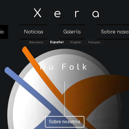
Xera
io
Noticias
Galería
Sobre noso
Asturianu
Español
English
Français
Nu Folk
Sobre nosotros