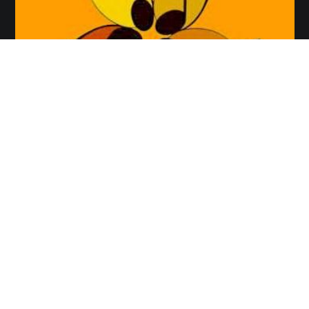
"
Yo quixera
" finalist on the Best Song Award in
asturian language 2012
The song "Yo quixera" finalist in the Best Song Award 2012 in
Asturian lenguage. The final competition will be held on February
25 in the Theater of Gijon from 19:00 in the afternoon. All the
information you can check here: http://www.premiumeyorcantar.es/
We hope you!!
2012-02-14